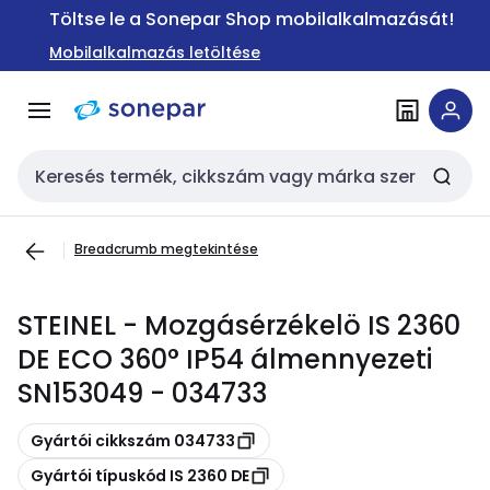
Ugrás a
Ugrás a
Töltse le a Sonepar Shop mobilalkalmazását!
navigációhoz
tartalomra
Mobilalkalmazás letöltése
Keresési bemenet
Breadcrumb megtekintése
STEINEL - Mozgásérzékelö IS 2360
DE ECO 360° IP54 álmennyezeti
SN153049 - 034733
Másolás
Gyártói cikkszám 034733
Másolás
Gyártói típuskód IS 2360 DE