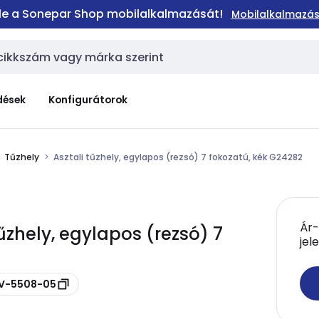
 le a Sonepar Shop mobilalkalmazását!
Mobilalkalmazás
dések
Konfigurátorok
Tűzhely
Asztali tűzhely, egylapos (rezsó) 7 fokozatú, kék G24282
Ár-
tűzhely, egylapos (rezsó) 7
jel
ZV-5508-05