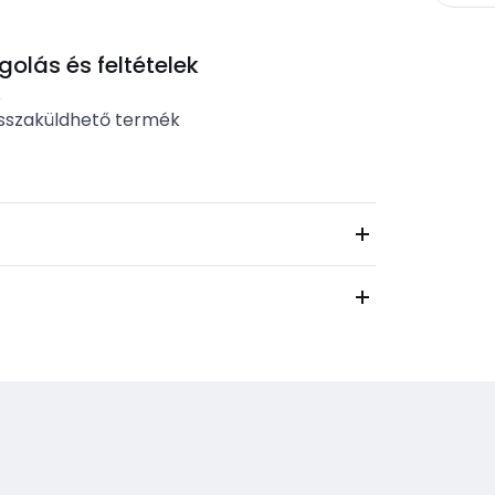
lás és feltételek
b
sszaküldhető termék