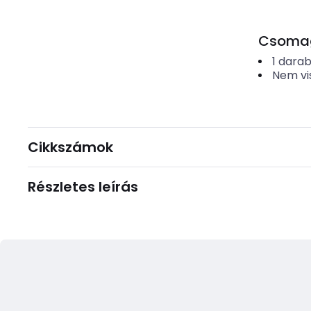
Csomago
1
dara
Nem vi
Cikkszámok
Részletes leírás