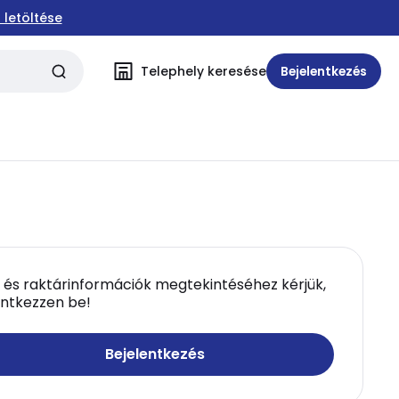
 letöltése
Telephely keresése
Bejelentkezés
 és raktárinformációk megtekintéséhez kérjük,
entkezzen be!
Bejelentkezés