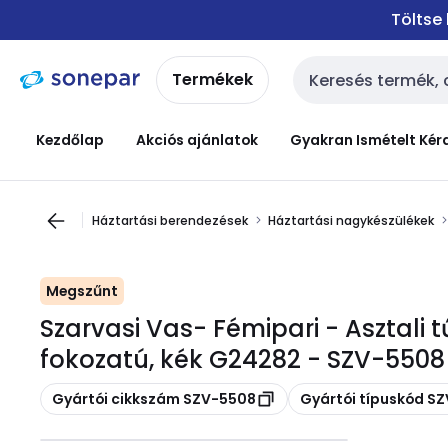
Ugrás a
Ugrás a
Töltse
navigációhoz
tartalomra
Termékek
Keresési bemenet
Kezdőlap
Akciós ajánlatok
Gyakran Ismételt Kér
Háztartási berendezések
Háztartási nagykészülékek
Megszűnt
Szarvasi Vas- Fémipari - Asztali 
fokozatú, kék G24282 - SZV-5508
Másolás
Másolás
Gyártói cikkszám SZV-5508
Gyártói típuskód S