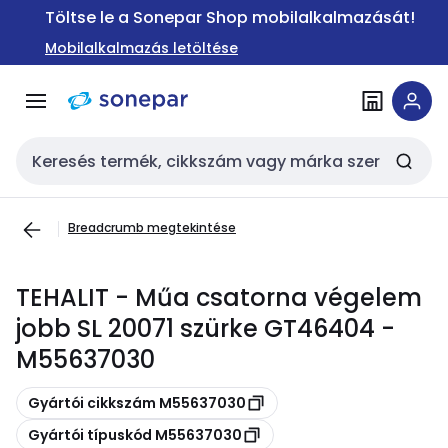
Ugrás a
Ugrás a
Töltse le a Sonepar Shop mobilalkalmazását!
navigációhoz
tartalomra
Mobilalkalmazás letöltése
Keresési bemenet
Breadcrumb megtekintése
TEHALIT - Műa csatorna végelem
jobb SL 20071 szürke GT46404 -
M55637030
Másolás
Gyártói cikkszám M55637030
Másolás
Gyártói típuskód M55637030