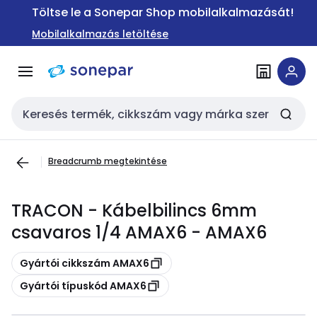
Ugrás a
Ugrás a
Töltse le a Sonepar Shop mobilalkalmazását!
navigációhoz
tartalomra
Mobilalkalmazás letöltése
Keresési bemenet
Breadcrumb megtekintése
TRACON - Kábelbilincs 6mm
csavaros 1/4 AMAX6 - AMAX6
Másolás
Gyártói cikkszám AMAX6
Másolás
Gyártói típuskód AMAX6