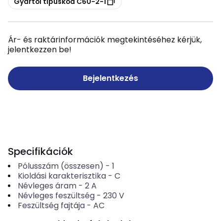
Gyártói típuskód C60-2-1
Ár- és raktárinformációk megtekintéséhez kérjük,
jelentkezzen be!
Bejelentkezés
Specifikációk
Pólusszám (összesen)
-
1
Kioldási karakterisztika
-
C
Névleges áram
-
2
A
Névleges feszültség
-
230
V
Feszültség fajtája
-
AC