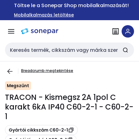
Ugrás a
Ugrás a
Töltse le a Sonepar Shop mobilalkalmazását!
navigációhoz
tartalomra
Mobilalkalmazás letöltése
Keresési bemenet
Breadcrumb megtekintése
Megszűnt
TRACON - Kismegsz 2A 1pol C
karakt 6kA IP40 C60-2-1 - C60-2-
1
Másolás
Gyártói cikkszám C60-2-1
Másolás