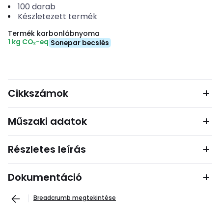
100
darab
Készletezett termék
Termék karbonlábnyoma
1 kg CO₂-eq
Sonepar becslés
Cikkszámok
Műszaki adatok
Részletes leírás
Dokumentáció
Breadcrumb megtekintése