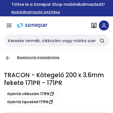
Ugrás a
Ugrás a
Töltse le a Sonepar Shop mobilalkalmazását!
navigációhoz
tartalomra
Mobilalkalmazás letöltése
Keresési bemenet
Breadcrumb megtekintése
TRACON - Kötegelő 200 x 3.6mm
fekete 171PR - 171PR
Másolás
Gyártói cikkszám 171PR
Másolás
Gyártói típuskód 171PR