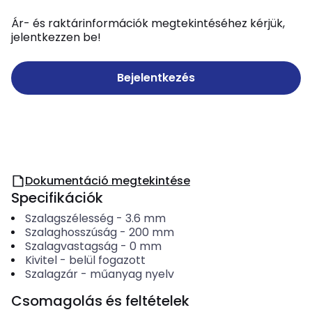
Ár- és raktárinformációk megtekintéséhez kérjük,
jelentkezzen be!
Bejelentkezés
Dokumentáció megtekintése
Specifikációk
Szalagszélesség
-
3.6
mm
Szalaghosszúság
-
200
mm
Szalagvastagság
-
0
mm
Kivitel
-
belül fogazott
Szalagzár
-
műanyag nyelv
Csomagolás és feltételek