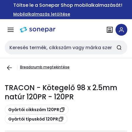
Ugrás a
Ugrás a
Töltse le a Sonepar Shop mobilalkalmazását!
navigációhoz
tartalomra
Mobilalkalmazás letöltése
Keresési bemenet
Breadcrumb megtekintése
TRACON - Kötegelő 98 x 2.5mm
natúr 120PR - 120PR
Másolás
Gyártói cikkszám 120PR
Másolás
Gyártói típuskód 120PR