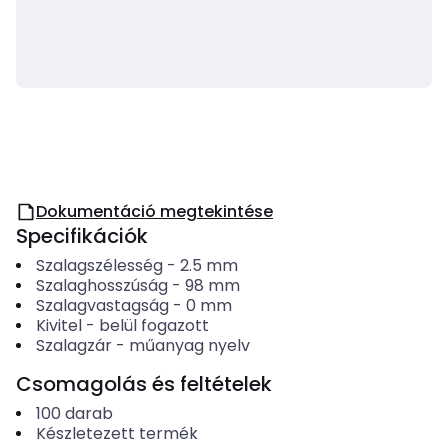
Dokumentáció megtekintése
Specifikációk
Szalagszélesség
-
2.5
mm
Szalaghosszúság
-
98
mm
Szalagvastagság
-
0
mm
Kivitel
-
belül fogazott
Szalagzár
-
műanyag nyelv
Csomagolás és feltételek
100
darab
Készletezett termék