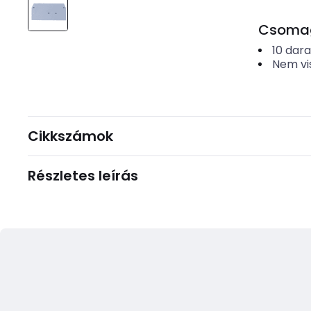
Csomago
10
dar
Nem vi
Cikkszámok
Részletes leírás