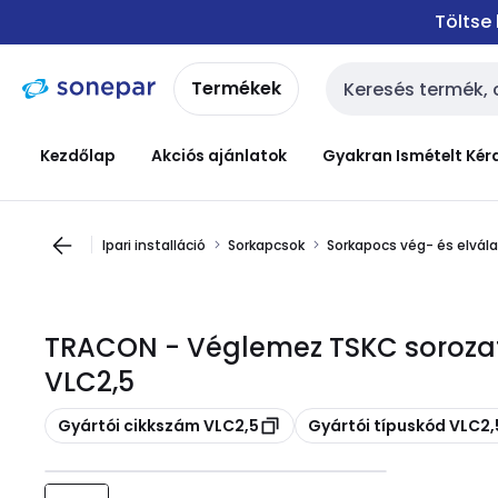
Ugrás a
Ugrás a
Töltse
navigációhoz
tartalomra
Termékek
Keresési bemenet
Kezdőlap
Akciós ajánlatok
Gyakran Ismételt Kér
Ipari installáció
Sorkapcsok
Sorkapocs vég- és elvál
TRACON - Véglemez TSKC soroza
VLC2,5
Másolás
Másolás
Gyártói cikkszám VLC2,5
Gyártói típuskód VLC2,