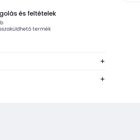
lás és feltételek
ab
sszaküldhető termék