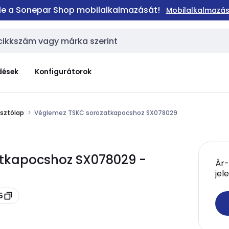
 le a Sonepar Shop mobilalkalmazását!
Mobilalkalmazás
dések
Konfigurátorok
asztólap
Véglemez TSKC sorozatkapocshoz SX078029
tkapocshoz SX078029 -
Ár-
jel
5