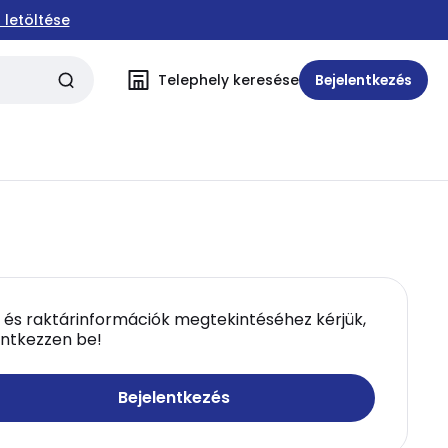
 letöltése
Telephely keresése
Bejelentkezés
 és raktárinformációk megtekintéséhez kérjük,
entkezzen be!
Bejelentkezés