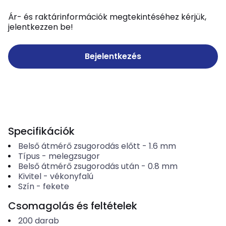
Ár- és raktárinformációk megtekintéséhez kérjük,
jelentkezzen be!
Bejelentkezés
Specifikációk
Belső átmérő zsugorodás előtt
-
1.6
mm
Típus
-
melegzsugor
Belső átmérő zsugorodás után
-
0.8
mm
Kivitel
-
vékonyfalú
Szín
-
fekete
Csomagolás és feltételek
200
darab