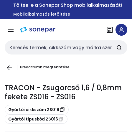
Ugrás a
Ugrás a
Töltse le a Sonepar Shop mobilalkalmazását!
navigációhoz
tartalomra
Mobilalkalmazás letöltése
Keresési bemenet
Breadcrumb megtekintése
TRACON - Zsugorcső 1,6 / 0,8mm
fekete ZS016 - ZS016
Másolás
Gyártói cikkszám ZS016
Másolás
Gyártói típuskód ZS016