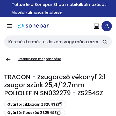
Ugrás a
Ugrás a
Töltse le a Sonepar Shop mobilalkalmazását!
navigációhoz
tartalomra
Mobilalkalmazás letöltése
Keresési bemenet
Breadcrumb megtekintése
TRACON - Zsugorcső vékonyf 2:1
zsugor szürk 25,4/12,7mm
POLIOLEFIN SN032279 - ZS254SZ
Másolás
Gyártói cikkszám ZS254SZ
Másolás
Gyártói típuskód ZS254SZ