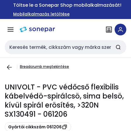
Ugrás a
Ugrás a
Töltse le a Sonepar Shop mobilalkalmazását!
navigációhoz
tartalomra
Mobilalkalmazás letöltése
Keresési bemenet
Breadcrumb megtekintése
UNIVOLT - PVC védőcső flexibilis
kábelvédö-spirálcsö, sima belsö,
kívül spirál erösítés, >320N
SX130491 - 061206
Másolás
Gyártói cikkszám 061206