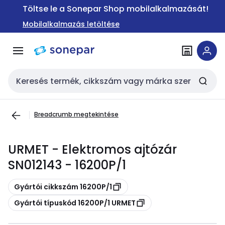
Ugrás a
Ugrás a
Töltse le a Sonepar Shop mobilalkalmazását!
navigációhoz
tartalomra
Mobilalkalmazás letöltése
Keresési bemenet
Breadcrumb megtekintése
URMET - Elektromos ajtózár
SN012143 - 16200P/1
Másolás
Gyártói cikkszám 16200P/1
Másolás
Gyártói típuskód 16200P/1 URMET