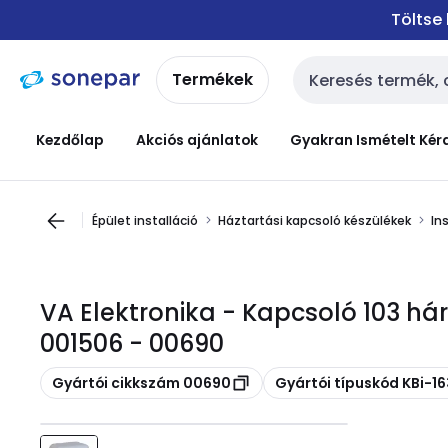
Ugrás a
Ugrás a
Töltse
navigációhoz
tartalomra
Termékek
Keresési bemenet
Kezdőlap
Akciós ajánlatok
Gyakran Ismételt Kér
Épület installáció
Háztartási kapcsoló készülékek
In
VA Elektronika - Kapcsoló 103 há
001506 - 00690
Másolás
Másolás
Gyártói cikkszám 00690
Gyártói típuskód KBi-1