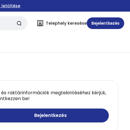
 letöltése
Telephely keresése
Bejelentkezés
 és raktárinformációk megtekintéséhez kérjük,
entkezzen be!
Bejelentkezés