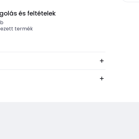
lás és feltételek
ab
tezett termék