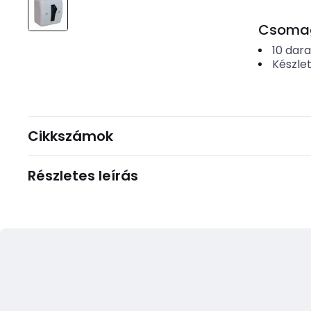
Csomago
10
dar
Készle
Cikkszámok
Részletes leírás