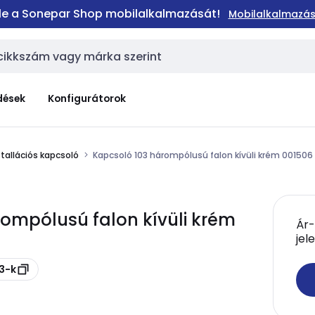
 le a Sonepar Shop mobilalkalmazását!
Mobilalkalmazás
dések
Konfigurátorok
stallációs kapcsoló
Kapcsoló 103 hárompólusú falon kívüli krém 001506
rompólusú falon kívüli krém
Ár-
jel
63-k