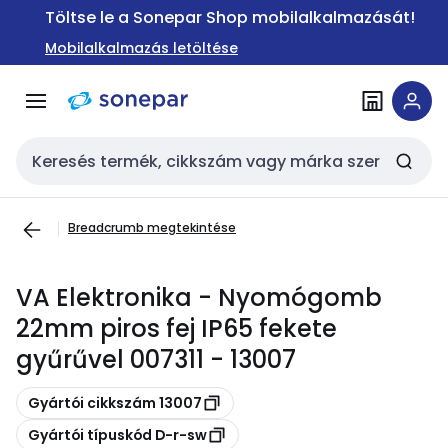
Ugrás a
Ugrás a
Töltse le a Sonepar Shop mobilalkalmazását!
navigációhoz
tartalomra
Mobilalkalmazás letöltése
Keresési bemenet
Breadcrumb megtekintése
VA Elektronika - Nyomógomb
22mm piros fej IP65 fekete
gyűrűvel 007311 - 13007
Másolás
Gyártói cikkszám 13007
Másolás
Gyártói típuskód D-r-sw