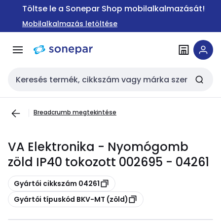
Ugrás a
Ugrás a
Töltse le a Sonepar Shop mobilalkalmazását!
navigációhoz
tartalomra
Mobilalkalmazás letöltése
Keresési bemenet
Breadcrumb megtekintése
VA Elektronika - Nyomógomb
zöld IP40 tokozott 002695 - 04261
Másolás
Gyártói cikkszám 04261
Másolás
Gyártói típuskód BKV-MT (zöld)