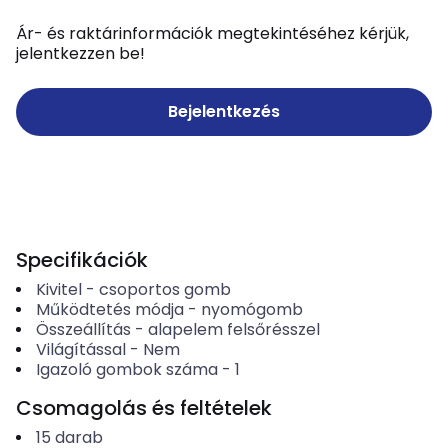
Ár- és raktárinformációk megtekintéséhez kérjük,
jelentkezzen be!
Bejelentkezés
Specifikációk
Kivitel
-
csoportos gomb
Működtetés módja
-
nyomógomb
Összeállítás
-
alapelem felsőrésszel
Világítással
-
Nem
Igazoló gombok száma
-
1
Csomagolás és feltételek
15
darab