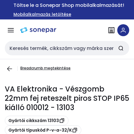
Ugrás a
Ugrás a
Töltse le a Sonepar Shop mobilalkalmazását!
navigációhoz
tartalomra
Mobilalkalmazás letöltése
Keresési bemenet
Breadcrumb megtekintése
VA Elektronika - Vészgomb
22mm fej reteszelt piros STOP IP65
kiálló 010012 - 13103
Másolás
Gyártói cikkszám 13103
Másolás
Gyártói típuskód P-v-a-32/K