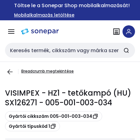
Ugrás a
Ugrás a
Töltse le a Sonepar Shop mobilalkalmazását!
navigációhoz
tartalomra
Mobilalkalmazás letöltése
Keresési bemenet
Breadcrumb megtekintése
VISIMPEX - HZ1 - tetőkampó (HU)
SX126271 - 005-001-003-034
Másolás
Gyártói cikkszám 005-001-003-034
Másolás
Gyártói típuskód 1