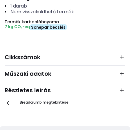
1
darab
Nem visszaküldhető termék
Termék karbonlábnyoma
7 kg CO₂-eq
Sonepar becslés
Cikkszámok
Műszaki adatok
Részletes leírás
Breadcrumb megtekintése