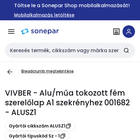
Ugrás a
Ugrás a
Töltse le a Sonepar Shop mobilalkalmazását!
navigációhoz
tartalomra
Mobilalkalmazás letöltése
Keresési bemenet
Breadcrumb megtekintése
VIVBER - Alu/műa tokozott fém
szerelőlap A1 szekrényhez 001682
- ALUSZ1
Másolás
Gyártói cikkszám ALUSZ1
Másolás
Gyártói típuskód Sz - 1