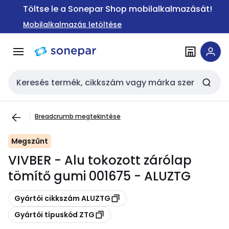
Ugrás a
Ugrás a
Töltse le a Sonepar Shop mobilalkalmazását!
navigációhoz
tartalomra
Mobilalkalmazás letöltése
Keresési bemenet
Breadcrumb megtekintése
Megszűnt
VIVBER - Alu tokozott zárólap
tömítő gumi 001675 - ALUZTG
Másolás
Gyártói cikkszám ALUZTG
Másolás
Gyártói típuskód ZTG