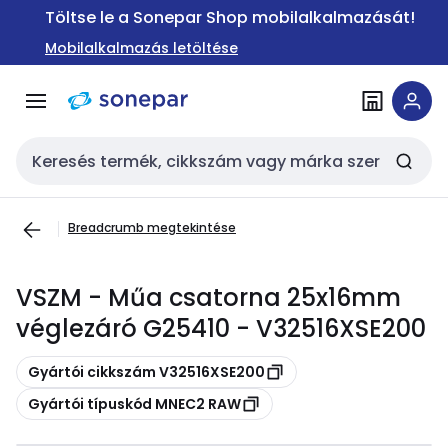
Ugrás a
Ugrás a
Töltse le a Sonepar Shop mobilalkalmazását!
navigációhoz
tartalomra
Mobilalkalmazás letöltése
Keresési bemenet
Breadcrumb megtekintése
VSZM - Műa csatorna 25x16mm
véglezáró G25410 - V32516XSE200
Másolás
Gyártói cikkszám V32516XSE200
Másolás
Gyártói típuskód MNEC2 RAW