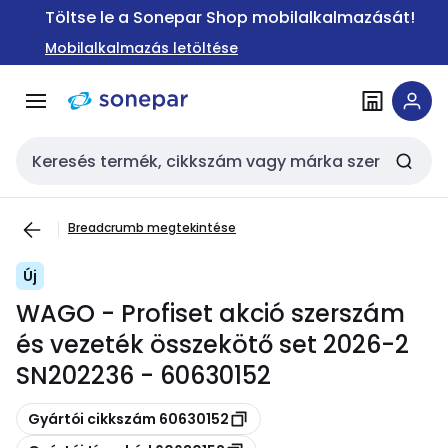
Ugrás a
Ugrás a
Töltse le a Sonepar Shop mobilalkalmazását!
navigációhoz
tartalomra
Mobilalkalmazás letöltése
Keresési bemenet
Breadcrumb megtekintése
Új
WAGO - Profiset akció szerszám
és vezeték összekötő set 2026-2
SN202236 - 60630152
Másolás
Gyártói cikkszám 60630152
Másolás