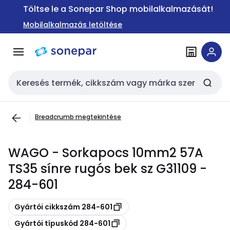
Ugrás a
Ugrás a
Töltse le a Sonepar Shop mobilalkalmazását!
navigációhoz
tartalomra
Mobilalkalmazás letöltése
Keresési bemenet
Breadcrumb megtekintése
WAGO - Sorkapocs 10mm2 57A
TS35 sínre rugós bek sz G31109 -
284-601
Másolás
Gyártói cikkszám 284-601
Másolás
Gyártói típuskód 284-601