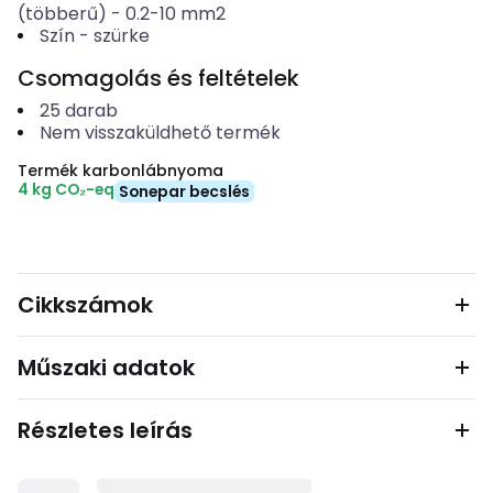
(többerű)
-
0.2-10
mm2
Szín
-
szürke
Csomagolás és feltételek
25
darab
Nem visszaküldhető termék
Termék karbonlábnyoma
4 kg CO₂-eq
Sonepar becslés
Cikkszámok
Műszaki adatok
Részletes leírás