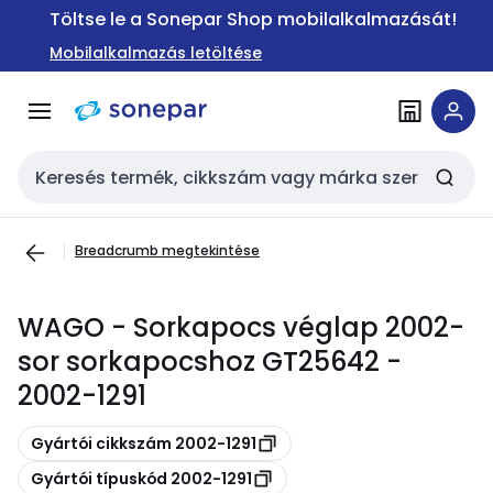
Ugrás a
Ugrás a
Töltse le a Sonepar Shop mobilalkalmazását!
navigációhoz
tartalomra
Mobilalkalmazás letöltése
Keresési bemenet
Breadcrumb megtekintése
WAGO - Sorkapocs véglap 2002-
sor sorkapocshoz GT25642 -
2002-1291
Másolás
Gyártói cikkszám 2002-1291
Másolás
Gyártói típuskód 2002-1291