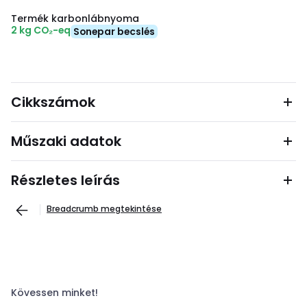
Termék karbonlábnyoma
2 kg CO₂-eq
Sonepar becslés
Cikkszámok
Műszaki adatok
Részletes leírás
Breadcrumb megtekintése
Kövessen minket!