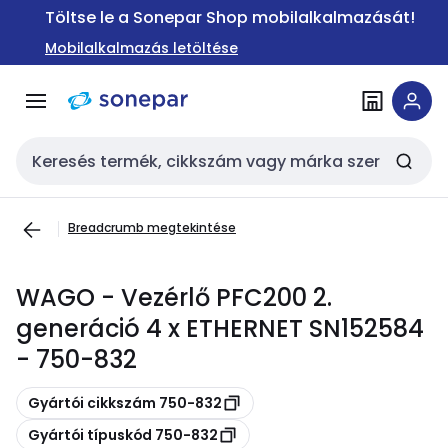
Ugrás a
Ugrás a
Töltse le a Sonepar Shop mobilalkalmazását!
navigációhoz
tartalomra
Mobilalkalmazás letöltése
Keresési bemenet
Breadcrumb megtekintése
WAGO - Vezérlő PFC200 2.
generáció 4 x ETHERNET SN152584
- 750-832
Másolás
Gyártói cikkszám 750-832
Másolás
Gyártói típuskód 750-832