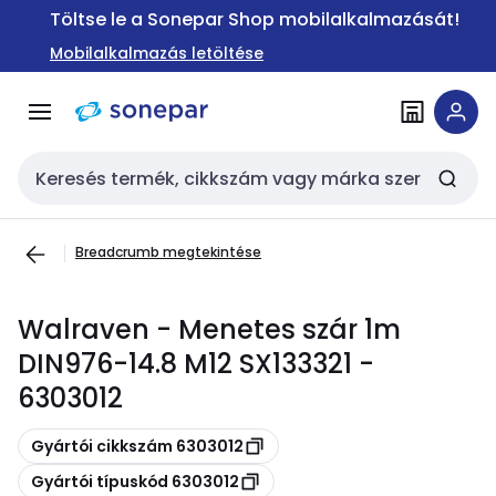
Ugrás a
Ugrás a
Töltse le a Sonepar Shop mobilalkalmazását!
navigációhoz
tartalomra
Mobilalkalmazás letöltése
Keresési bemenet
Breadcrumb megtekintése
Walraven - Menetes szár 1m
DIN976-14.8 M12 SX133321 -
6303012
Másolás
Gyártói cikkszám 6303012
Másolás
Gyártói típuskód 6303012