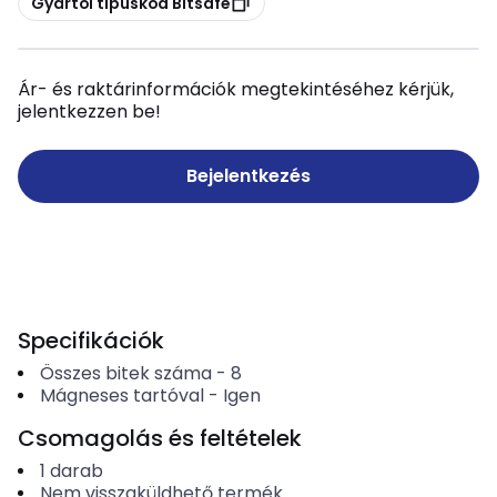
Gyártói típuskód Bitsafe
Ár- és raktárinformációk megtekintéséhez kérjük,
jelentkezzen be!
Bejelentkezés
Specifikációk
Összes bitek száma
-
8
Mágneses tartóval
-
Igen
Csomagolás és feltételek
1
darab
Nem visszaküldhető termék