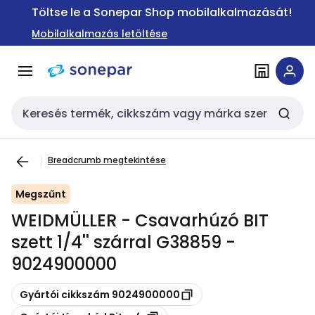
Ugrás a
Ugrás a
Töltse le a Sonepar Shop mobilalkalmazását!
navigációhoz
tartalomra
Mobilalkalmazás letöltése
Keresési bemenet
Breadcrumb megtekintése
Megszűnt
WEIDMÜLLER - Csavarhúzó BIT
szett 1/4'' szárral G38859 -
9024900000
Másolás
Gyártói cikkszám 9024900000
Másolás