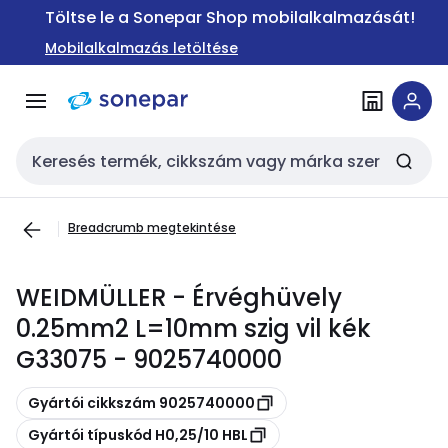
Ugrás a
Ugrás a
Töltse le a Sonepar Shop mobilalkalmazását!
navigációhoz
tartalomra
Mobilalkalmazás letöltése
Keresési bemenet
Breadcrumb megtekintése
WEIDMÜLLER - Érvéghüvely
0.25mm2 L=10mm szig vil kék
G33075 - 9025740000
Másolás
Gyártói cikkszám 9025740000
Másolás
Gyártói típuskód H0,25/10 HBL