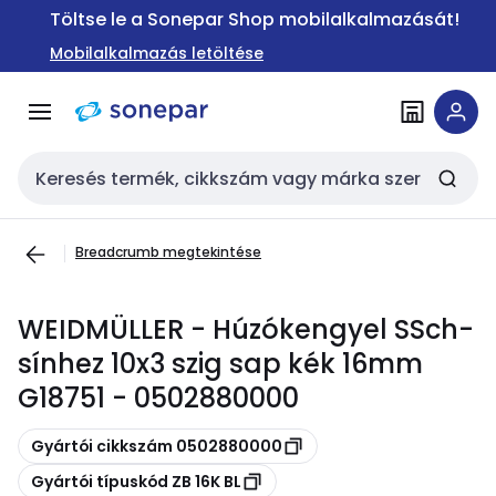
Ugrás a
Ugrás a
Töltse le a Sonepar Shop mobilalkalmazását!
navigációhoz
tartalomra
Mobilalkalmazás letöltése
Keresési bemenet
Breadcrumb megtekintése
WEIDMÜLLER - Húzókengyel SSch-
sínhez 10x3 szig sap kék 16mm
G18751 - 0502880000
Másolás
Gyártói cikkszám 0502880000
Másolás
Gyártói típuskód ZB 16K BL