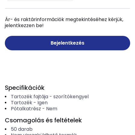
Ár- és raktárinformációk megtekintéséhez kérjük,
jelentkezzen be!
Bejelentkezés
Specifikációk
Tartozék fajtája
-
szorítókengyel
Tartozék
-
Igen
Pótalkatrész
-
Nem
Csomagolás és feltételek
50
darab