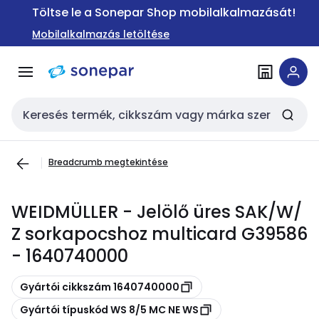
Ugrás a
Ugrás a
Töltse le a Sonepar Shop mobilalkalmazását!
navigációhoz
tartalomra
Mobilalkalmazás letöltése
Keresési bemenet
Breadcrumb megtekintése
WEIDMÜLLER - Jelölő üres SAK/W/
Z sorkapocshoz multicard G39586
- 1640740000
Másolás
Gyártói cikkszám 1640740000
Másolás
Gyártói típuskód WS 8/5 MC NE WS