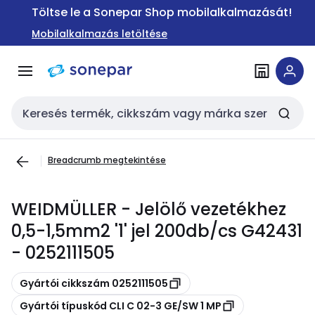
Ugrás a
Ugrás a
Töltse le a Sonepar Shop mobilalkalmazását!
navigációhoz
tartalomra
Mobilalkalmazás letöltése
Keresési bemenet
Breadcrumb megtekintése
WEIDMÜLLER - Jelölő vezetékhez
0,5-1,5mm2 '1' jel 200db/cs G42431
- 0252111505
Másolás
Gyártói cikkszám 0252111505
Másolás
Gyártói típuskód CLI C 02-3 GE/SW 1 MP