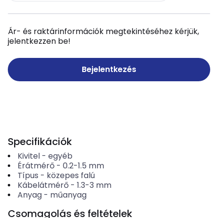
Ár- és raktárinformációk megtekintéséhez kérjük,
jelentkezzen be!
Bejelentkezés
Specifikációk
Kivitel
-
egyéb
Érátmérő
-
0.2-1.5
mm
Típus
-
közepes falú
Kábelátmérő
-
1.3-3
mm
Anyag
-
műanyag
Csomagolás és feltételek