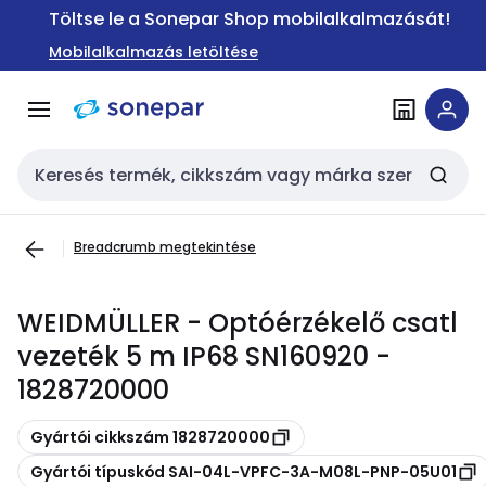
Ugrás a
Ugrás a
Töltse le a Sonepar Shop mobilalkalmazását!
navigációhoz
tartalomra
Mobilalkalmazás letöltése
Keresési bemenet
Breadcrumb megtekintése
WEIDMÜLLER - Optóérzékelő csatl
vezeték 5 m IP68 SN160920 -
1828720000
Másolás
Gyártói cikkszám 1828720000
Másolás
Gyártói típuskód SAI-04L-VPFC-3A-M08L-PNP-05U01