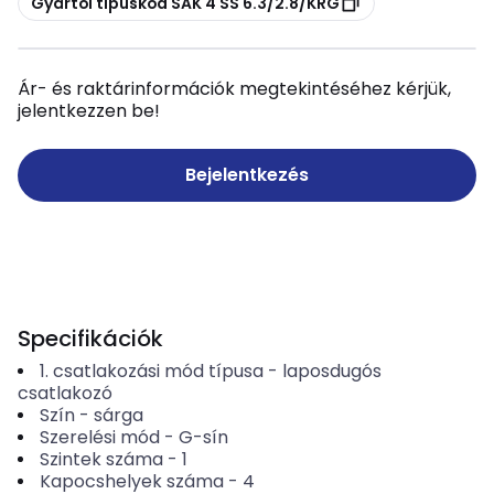
Gyártói típuskód SAK 4 SS 6.3/2.8/KRG
Ár- és raktárinformációk megtekintéséhez kérjük,
jelentkezzen be!
Bejelentkezés
Specifikációk
1. csatlakozási mód típusa
-
laposdugós
csatlakozó
Szín
-
sárga
Szerelési mód
-
G-sín
Szintek száma
-
1
Kapocshelyek száma
-
4