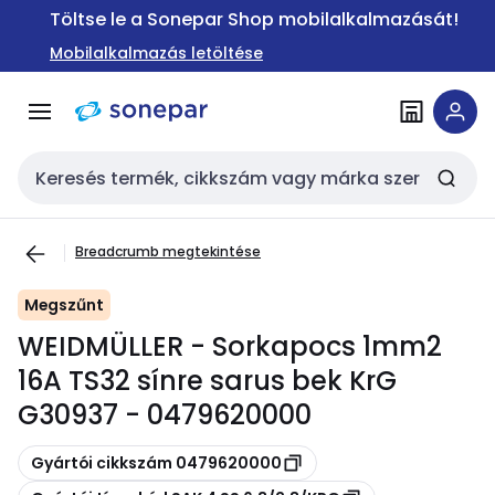
Ugrás a
Ugrás a
Töltse le a Sonepar Shop mobilalkalmazását!
navigációhoz
tartalomra
Mobilalkalmazás letöltése
Keresési bemenet
Breadcrumb megtekintése
Megszűnt
WEIDMÜLLER - Sorkapocs 1mm2
16A TS32 sínre sarus bek KrG
G30937 - 0479620000
Másolás
Gyártói cikkszám 0479620000
Másolás