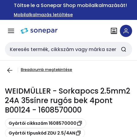
Ugrás a
Ugrás a
Töltse le a Sonepar Shop mobilalkalmazását!
navigációhoz
tartalomra
Mobilalkalmazás letöltése
Keresési bemenet
Breadcrumb megtekintése
WEIDMÜLLER - Sorkapocs 2.5mm2
24A 35sínre rugós bek 4pont
B00124 - 1608570000
Másolás
Gyártói cikkszám 1608570000
Másolás
Gyártói típuskód ZDU 2.5/4AN