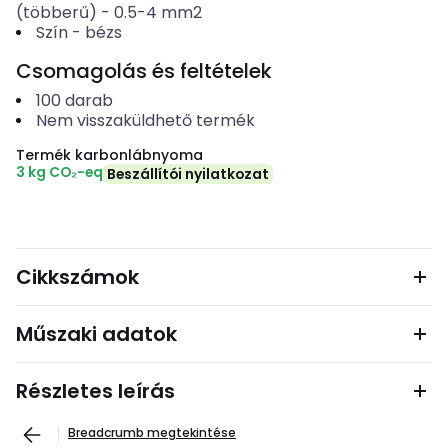
(többerű)
-
0.5-4
mm2
Szín
-
bézs
Csomagolás és feltételek
100
darab
Nem visszaküldhető termék
Termék karbonlábnyoma
3 kg CO₂-eq
Beszállítói nyilatkozat
Cikkszámok
Műszaki adatok
Részletes leírás
Breadcrumb megtekintése