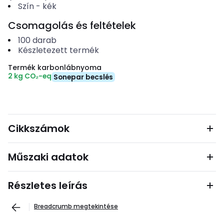
Szín
-
kék
Csomagolás és feltételek
100
darab
Készletezett termék
Termék karbonlábnyoma
2 kg CO₂-eq
Sonepar becslés
Cikkszámok
Műszaki adatok
Részletes leírás
Breadcrumb megtekintése