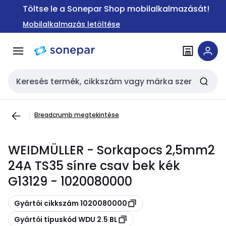
Ugrás a
Ugrás a
Töltse le a Sonepar Shop mobilalkalmazását!
navigációhoz
tartalomra
Mobilalkalmazás letöltése
Keresési bemenet
Breadcrumb megtekintése
WEIDMÜLLER - Sorkapocs 2,5mm2
24A TS35 sínre csav bek kék
G13129 - 1020080000
Másolás
Gyártói cikkszám 1020080000
Másolás
Gyártói típuskód WDU 2.5 BL