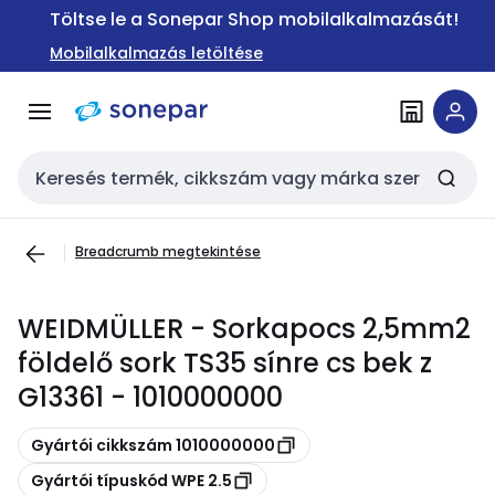
Ugrás a
Ugrás a
Töltse le a Sonepar Shop mobilalkalmazását!
navigációhoz
tartalomra
Mobilalkalmazás letöltése
Keresési bemenet
Breadcrumb megtekintése
WEIDMÜLLER - Sorkapocs 2,5mm2
földelő sork TS35 sínre cs bek z
G13361 - 1010000000
Másolás
Gyártói cikkszám 1010000000
Másolás
Gyártói típuskód WPE 2.5