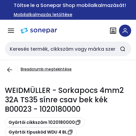
Ugrás a
Ugrás a
Töltse le a Sonepar Shop mobilalkalmazását!
navigációhoz
tartalomra
Mobilalkalmazás letöltése
Keresési bemenet
Breadcrumb megtekintése
WEIDMÜLLER - Sorkapocs 4mm2
32A TS35 sínre csav bek kék
B00023 - 1020180000
Másolás
Gyártói cikkszám 1020180000
Másolás
Gyártói típuskód WDU 4 BL