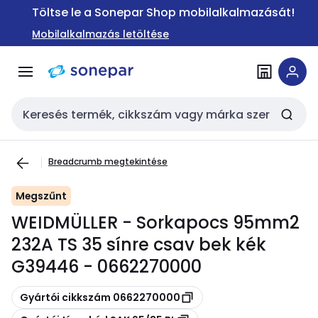
Ugrás a
Ugrás a
Töltse le a Sonepar Shop mobilalkalmazását!
navigációhoz
tartalomra
Mobilalkalmazás letöltése
Keresési bemenet
Breadcrumb megtekintése
Megszűnt
WEIDMÜLLER - Sorkapocs 95mm2
232A TS 35 sínre csav bek kék
G39446 - 0662270000
Másolás
Gyártói cikkszám 0662270000
Másolás