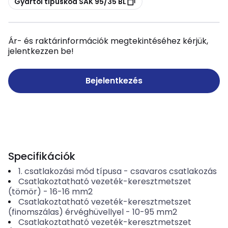
Gyártói típuskód SAK 95/35 BL
Ár- és raktárinformációk megtekintéséhez kérjük,
jelentkezzen be!
Bejelentkezés
Specifikációk
1. csatlakozási mód típusa
-
csavaros csatlakozás
Csatlakoztatható vezeték-keresztmetszet
(tömör)
-
16-16
mm2
Csatlakoztatható vezeték-keresztmetszet
(finomszálas) érvéghüvellyel
-
10-95
mm2
Csatlakoztatható vezeték-keresztmetszet