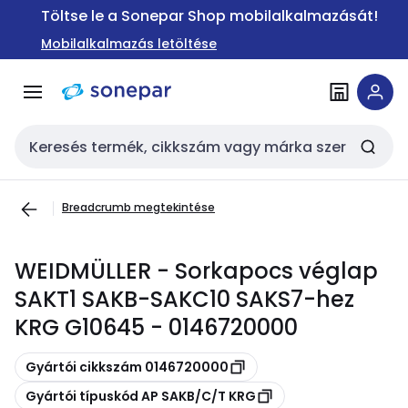
Ugrás a
Ugrás a
Töltse le a Sonepar Shop mobilalkalmazását!
navigációhoz
tartalomra
Mobilalkalmazás letöltése
Keresési bemenet
Breadcrumb megtekintése
WEIDMÜLLER - Sorkapocs véglap
SAKT1 SAKB-SAKC10 SAKS7-hez
KRG G10645 - 0146720000
Másolás
Gyártói cikkszám 0146720000
Másolás
Gyártói típuskód AP SAKB/C/T KRG