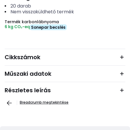
20
darab
Nem visszaküldhető termék
Termék karbonlábnyoma
6 kg CO₂-eq
Sonepar becslés
Cikkszámok
Műszaki adatok
Részletes leírás
Breadcrumb megtekintése