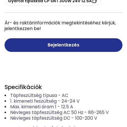
Gyártói típuskód CP SNT 300W 24V 12.5A
Ár- és raktárinformációk megtekintéséhez kérjük,
jelentkezzen be!
Bejelentkezés
Specifikációk
Tápfeszültség típusa
-
AC
1. kimeneti feszültség
-
24-24
V
Max. kimeneti áram 1
-
12.5
A
Névleges tápfeszültség AC 50 Hz
-
86-265
V
Névleges tápfeszültség DC
-
100-200
V