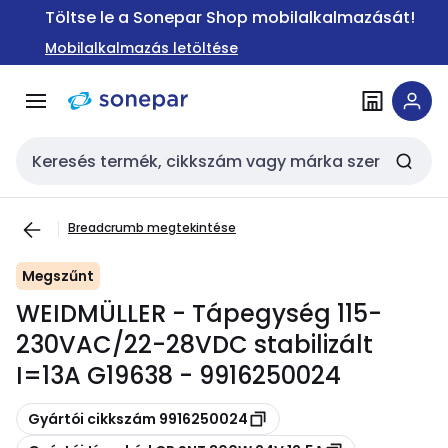
Ugrás a
Ugrás a
Töltse le a Sonepar Shop mobilalkalmazását!
navigációhoz
tartalomra
Mobilalkalmazás letöltése
Keresési bemenet
Breadcrumb megtekintése
Megszűnt
WEIDMÜLLER - Tápegység 115-
230VAC/22-28VDC stabilizált
I=13A G19638 - 9916250024
Másolás
Gyártói cikkszám 9916250024
Másolás