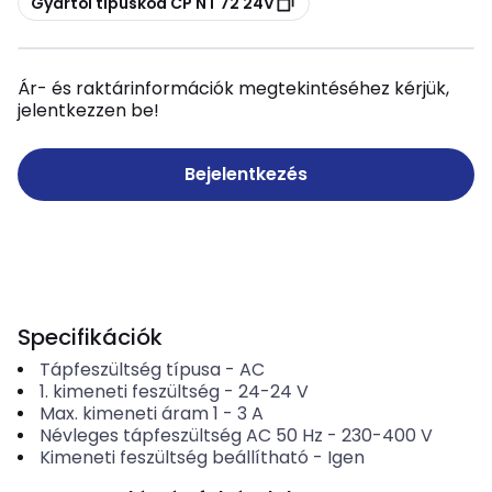
Gyártói típuskód CP NT 72 24V
Ár- és raktárinformációk megtekintéséhez kérjük,
jelentkezzen be!
Bejelentkezés
Specifikációk
Tápfeszültség típusa
-
AC
1. kimeneti feszültség
-
24-24
V
Max. kimeneti áram 1
-
3
A
Névleges tápfeszültség AC 50 Hz
-
230-400
V
Kimeneti feszültség beállítható
-
Igen