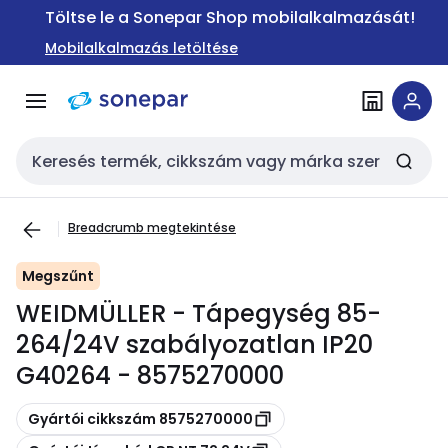
Ugrás a
Ugrás a
Töltse le a Sonepar Shop mobilalkalmazását!
navigációhoz
tartalomra
Mobilalkalmazás letöltése
Keresési bemenet
Breadcrumb megtekintése
Megszűnt
WEIDMÜLLER - Tápegység 85-
264/24V szabályozatlan IP20
G40264 - 8575270000
Másolás
Gyártói cikkszám 8575270000
Másolás