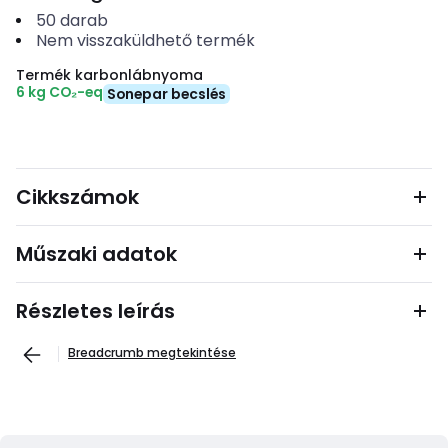
50
darab
Nem visszaküldhető termék
Termék karbonlábnyoma
6 kg CO₂-eq
Sonepar becslés
Cikkszámok
Műszaki adatok
Részletes leírás
Breadcrumb megtekintése