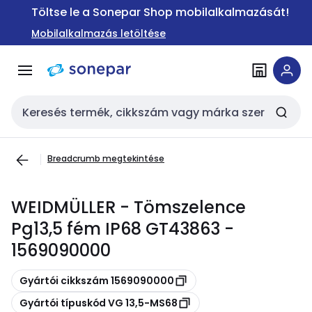
Ugrás a
Ugrás a
Töltse le a Sonepar Shop mobilalkalmazását!
navigációhoz
tartalomra
Mobilalkalmazás letöltése
Keresési bemenet
Breadcrumb megtekintése
WEIDMÜLLER - Tömszelence
Pg13,5 fém IP68 GT43863 -
1569090000
Másolás
Gyártói cikkszám 1569090000
Másolás
Gyártói típuskód VG 13,5-MS68