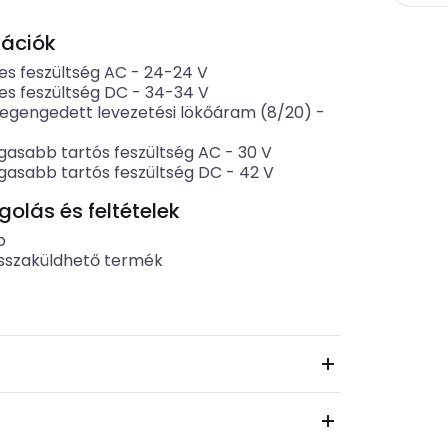
kációk
es feszültség AC
-
24-24
V
es feszültség DC
-
34-34
V
egengedett levezetési lökőáram (8/20)
-
asabb tartós feszültség AC
-
30
V
asabb tartós feszültség DC
-
42
V
lás és feltételek
b
sszaküldhető termék