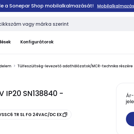
 le a Sonepar Shop mobilalkalmazását!
Mobilalkalmazás
dések
Konfigurátorok
édelem
Túlfeszültség-levezető adathálózatok/MCR-technika részére
V IP20 SN138840 -
Ár-
jel
 VSSC6 TR SL FG 24VAC/DC EX