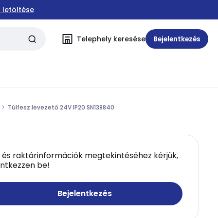
 letöltése
Telephely keresése
Bejelentkezés
Túlfesz levezető 24V IP20 SN138840
 és raktárinformációk megtekintéséhez kérjük,
entkezzen be!
Bejelentkezés