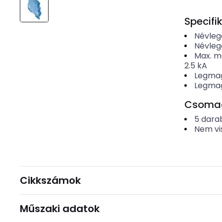
Specifi
Névleg
Névleg
Max. m
2.5
kA
Legmag
Legmag
Csomago
5
dara
Nem vi
Cikkszámok
Műszaki adatok