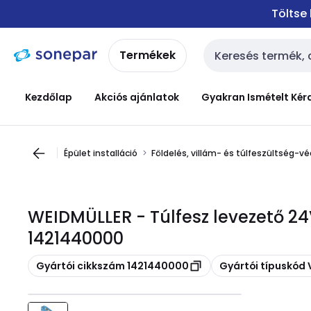
Ugrás a
Ugrás a
Töltse
navigációhoz
tartalomra
Termékek
Keresési bemenet
Kezdőlap
Akciós ajánlatok
Gyakran Ismételt Kér
Épület installáció
Földelés, villám- és túlfeszültség-v
WEIDMÜLLER - Túlfesz levezető 24
1421440000
Másolás
Másolás
Gyártói cikkszám 1421440000
Gyártói típuskód