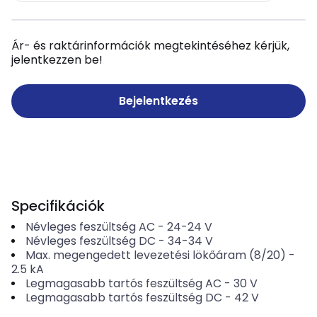
Ár- és raktárinformációk megtekintéséhez kérjük,
jelentkezzen be!
Bejelentkezés
Specifikációk
Névleges feszültség AC
-
24-24
V
Névleges feszültség DC
-
34-34
V
Max. megengedett levezetési lökőáram (8/20)
-
2.5
kA
Legmagasabb tartós feszültség AC
-
30
V
Legmagasabb tartós feszültség DC
-
42
V