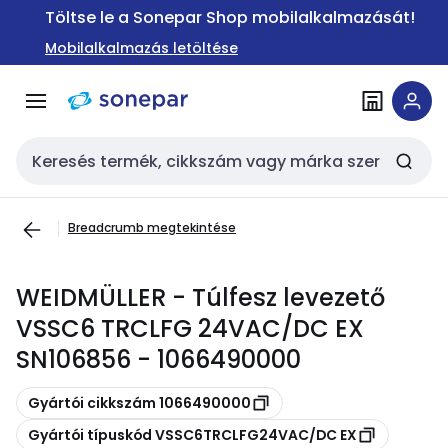
Ugrás a
Ugrás a
Töltse le a Sonepar Shop mobilalkalmazását!
navigációhoz
tartalomra
Mobilalkalmazás letöltése
Keresési bemenet
Breadcrumb megtekintése
WEIDMÜLLER - Túlfesz levezető
VSSC6 TRCLFG 24VAC/DC EX
SN106856 - 1066490000
Másolás
Gyártói cikkszám 1066490000
Másolás
Gyártói típuskód VSSC6TRCLFG24VAC/DC EX