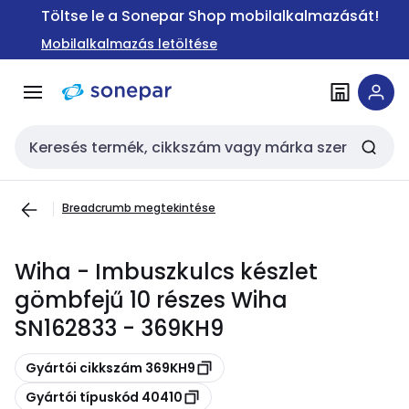
Ugrás a
Ugrás a
Töltse le a Sonepar Shop mobilalkalmazását!
navigációhoz
tartalomra
Mobilalkalmazás letöltése
Keresési bemenet
Breadcrumb megtekintése
Wiha - Imbuszkulcs készlet
gömbfejű 10 részes Wiha
SN162833 - 369KH9
Másolás
Gyártói cikkszám 369KH9
Másolás
Gyártói típuskód 40410