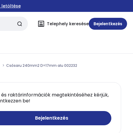
 letöltése
Telephely keresése
Bejelentkezés
z
Csősaru 240mm2 D=17mm alu 002232
 és raktárinformációk megtekintéséhez kérjük,
entkezzen be!
Bejelentkezés