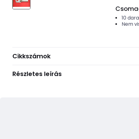
Csomago
10
dar
Nem vi
Cikkszámok
Részletes leírás