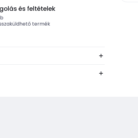
lás és feltételek
ab
sszaküldhető termék