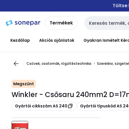
Ugrás a
Ugrás a
Töltse
navigációhoz
tartalomra
Termékek
Keresési bemenet
Kezdőlap
Akciós ajánlatok
Gyakran Ismételt Kér
Csövek, csatornák, rögzítéstechnika
Szerelési, sziget
Megszűnt
Winkler - Csősaru 240mm2 D=17m
Másolás
Másolás
Gyártói cikkszám AS 240
Gyártói típuskód AS 2