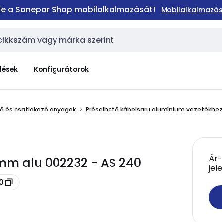
 le a Sonepar Shop mobilalkalmazását!
Mobilalkalmazás
dések
Konfigurátorok
elő és csatlakozó anyagok
Préselhető kábelsaru alumínium vezetékhe
Ár-
m alu 002232 - AS 240
jel
40