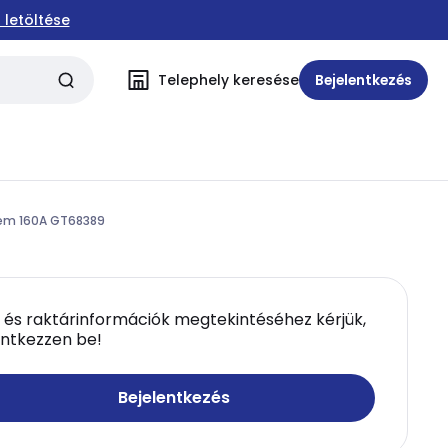
 letöltése
Telephely keresése
Bejelentkezés
lem 160A GT68389
 és raktárinformációk megtekintéséhez kérjük,
entkezzen be!
Bejelentkezés