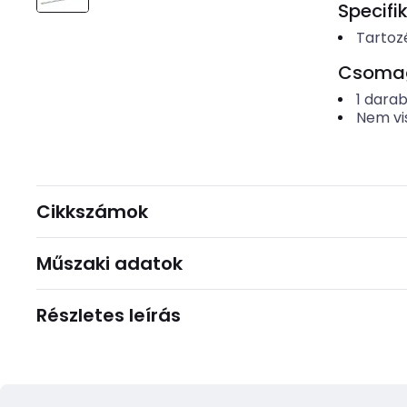
Specifi
Tartozé
Csomago
1
dara
Nem vi
Cikkszámok
Műszaki adatok
Részletes leírás