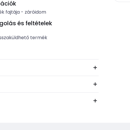
kációk
k fajtája
-
záróidom
lás és feltételek
b
sszaküldhető termék