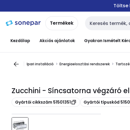
Ugrás a
Ugrás a
Töltse
navigációhoz
tartalomra
Termékek
Keresési bemenet
Kezdőlap
Akciós ajánlatok
Gyakran Ismételt Kér
Ipari installáció
Energiaelosztási rendszerek
Tartozé
Zucchini - Síncsatorna végzáró e
Másolás
Másolás
Gyártói cikkszám 51501351
Gyártói típuskód 5150