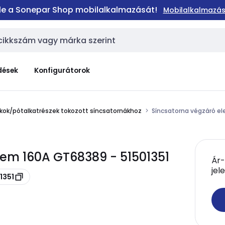
 le a Sonepar Shop mobilalkalmazását!
Mobilalkalmazás
dések
Konfigurátorok
kok/pótalkatrészek tokozott síncsatornákhoz
Síncsatorna végzáró e
lem 160A GT68389 - 51501351
Ár-
jel
1351