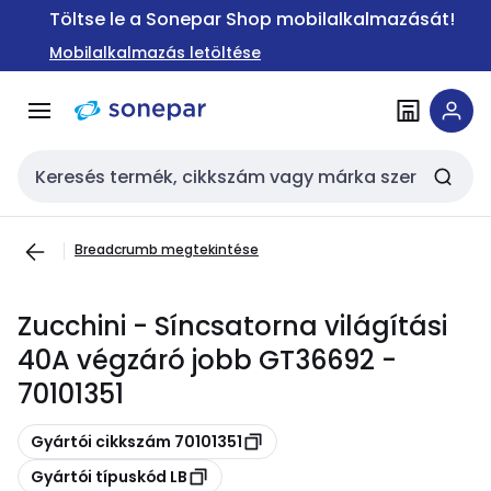
Ugrás a
Ugrás a
Töltse le a Sonepar Shop mobilalkalmazását!
navigációhoz
tartalomra
Mobilalkalmazás letöltése
Keresési bemenet
Breadcrumb megtekintése
Zucchini - Síncsatorna világítási
40A végzáró jobb GT36692 -
70101351
Másolás
Gyártói cikkszám 70101351
Másolás
Gyártói típuskód LB