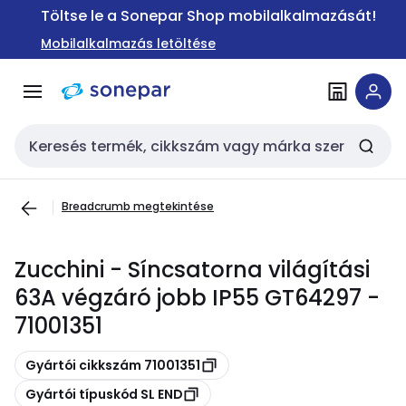
Ugrás a
Ugrás a
Töltse le a Sonepar Shop mobilalkalmazását!
navigációhoz
tartalomra
Mobilalkalmazás letöltése
Keresési bemenet
Breadcrumb megtekintése
Zucchini - Síncsatorna világítási
63A végzáró jobb IP55 GT64297 -
71001351
Másolás
Gyártói cikkszám 71001351
Másolás
Gyártói típuskód SL END