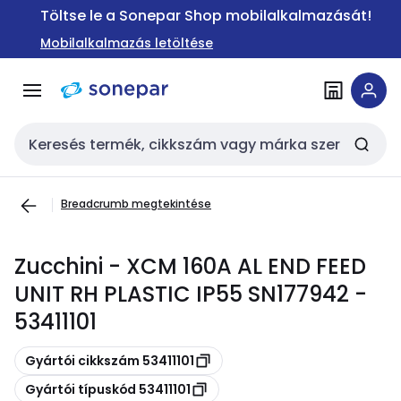
Ugrás a
Ugrás a
Töltse le a Sonepar Shop mobilalkalmazását!
navigációhoz
tartalomra
Mobilalkalmazás letöltése
Keresési bemenet
Breadcrumb megtekintése
Zucchini - XCM 160A AL END FEED
UNIT RH PLASTIC IP55 SN177942 -
53411101
Másolás
Gyártói cikkszám 53411101
Másolás
Gyártói típuskód 53411101