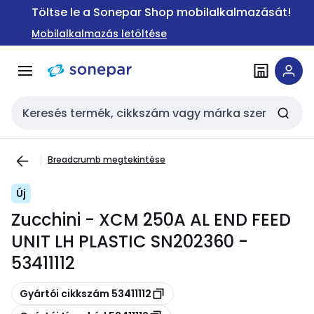
Ugrás a
Ugrás a
Töltse le a Sonepar Shop mobilalkalmazását!
navigációhoz
tartalomra
Mobilalkalmazás letöltése
Keresési bemenet
Breadcrumb megtekintése
Új
Zucchini - XCM 250A AL END FEED
UNIT LH PLASTIC SN202360 -
53411112
Másolás
Gyártói cikkszám 53411112
Másolás