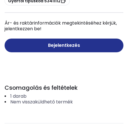
Gyártói típuskód 53411112
Ár- és raktárinformációk megtekintéséhez kérjük,
jelentkezzen be!
Bejelentkezés
Csomagolás és feltételek
1
darab
Nem visszaküldhető termék